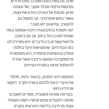
שלט, מבקשת כוונון נושם כל פעם מחדש, 
מבקשת טיפוח סבלני ועקבי, של עוצמה 
ואיזון. מכוונת אל המרכז היודע את עצמו, 
נשאר נחוש ואסרטיבי, אך מסוגל גם 
להקשיב, גמיש אך לא נשבר... 
יוגה תומכת בהתבוננות רחבה ועמוקה במה 
שמתרחש כביכול בחוץ, אך גם בתוכנו, 
ולראות קשרים בין הדברים. היא מזכירה לנו 
כמו הבודהיזם, שהמציאות הינה בתלות 
גומלין ובהשתנות מתמדת, היא מאפשרת 
פרספקטיבה עמוקה ורחבה אשר עוזרת 
להיטלטל פחות בסערת העיתים. 
הטקסט היוגי המכונן, בהגווד-גיטה, מלמד 
את עיקרי היוגה ללוחם בשדה הקרב. דווקא! 
אז הידע נחוץ!
 בקריאה שאינה פשטנית, מסרים חשובים 
מתוכו רלוונטיים ממש עכשיו. השנה מצאתי 
עצמי מרחיבה בלימודו והוראתו בקורס 